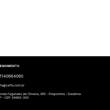
ENDIMENTO
1140664060
ffa@zaffa.com.br
nida Fagundes de Oliveira, 365 - Piraporinha - Diadema
SP - CEP: 09950-300