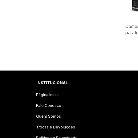
Compr
paraf
Chica
7,4/9,
invers
com s
Chica
INSTITUCIONAL
Página Inicial
Fale Conosco
Quem Somos
Trocas e Devoluções
Política de Privacidade