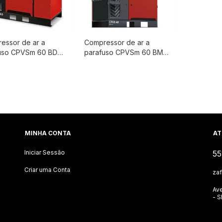
essor de ar a
Compressor de ar a
uso CPVSm 60 BD
parafuso CPVSm 60 BM
go - 60cv
Chicago - 60cv
1/10,8 Bar - com
7,4/9,1/10,8 Bar - com
or de frequência -
inversor de frequência -
ecador integrado -
Chicago Pneumatic
go Pneumatic
MINHA CONTA
AT
Iniciar Sessão
55
Criar uma Conta
za
Ave
- 