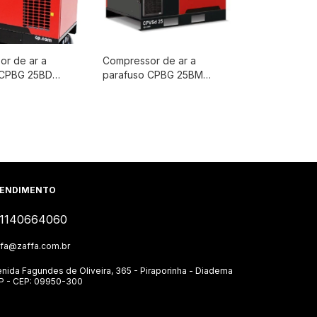
r de ar a
Compressor de ar a
 CPBG 25BD
parafuso CPBG 25BM
25cv - 7,4 / 9,1 /
Chicago - 25cv - 7,4 / 9,1 /
 Bar - Chicago
10,8 /12,5 Bar - Chicago
c
Pneumatic
ENDIMENTO
1140664060
ffa@zaffa.com.br
nida Fagundes de Oliveira, 365 - Piraporinha - Diadema
SP - CEP: 09950-300