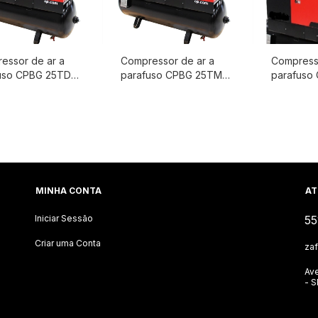
essor de ar a
Compressor de ar a
Compresso
uso CPBG 25TD
parafuso CPBG 25TM
parafuso
o - 25cv - 7,4 / 9,1 /
Chicago - 25cv - 7,4 / 9,1 /
Chicago - 
12,5 Bar - com
10,8 /12,5 Bar - Chicago
10,8 /12,5
or e reservatório
Pneumatic
Pneumati
porados - Chicago
atic
MINHA CONTA
AT
Iniciar Sessão
55
Criar uma Conta
za
Ave
- 