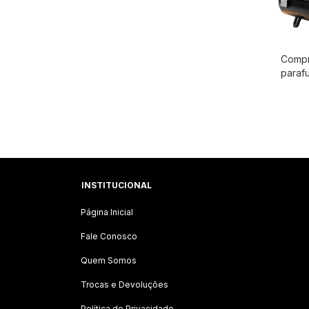
Compr
paraf
Chicag
10,8 /
secad
incor
Pneum
INSTITUCIONAL
Página Inicial
Fale Conosco
Quem Somos
Trocas e Devoluções
Política de Privacidade