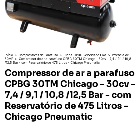
Início
>
Compressores de Parafuso
>
Linha CPBG Velocidade Fixa
>
Potencia de
30HP
>
Compressor de ar a parafuso CPBG 30TM Chicago - 30cv - 7,4 / 9,1 / 10,8
/12,5 Bar - com Reservatório de 475 Litros - Chicago Pneumatic
Compressor de ar a parafuso
CPBG 30TM Chicago - 30cv -
7,4 / 9,1 / 10,8 /12,5 Bar - com
Reservatório de 475 Litros -
Chicago Pneumatic