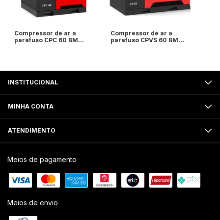
Compressor de ar a
Compressor de ar a
parafuso CPC 60 BM
parafuso CPVS 60 BM
Chicago - 60cv
Chicago - 60cv
7,4/9,1/10,8/12,5 Bar -
7,4/9,1/10,8/12,5 Bar -
Chicago Pneumatic
com inversor de
frequência - Chicago
Pneumatic
INSTITUCIONAL
MINHA CONTA
ATENDIMENTO
Meios de pagamento
Meios de envio