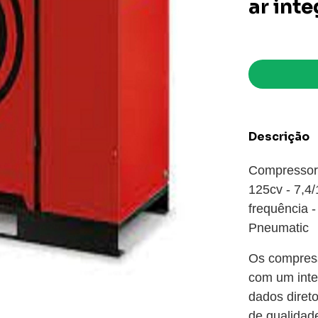
ar int
Descrição
Compressor 
125cv - 7,4/
frequência 
Pneumatic
Os compress
com um inte
dados direto
de qualidad