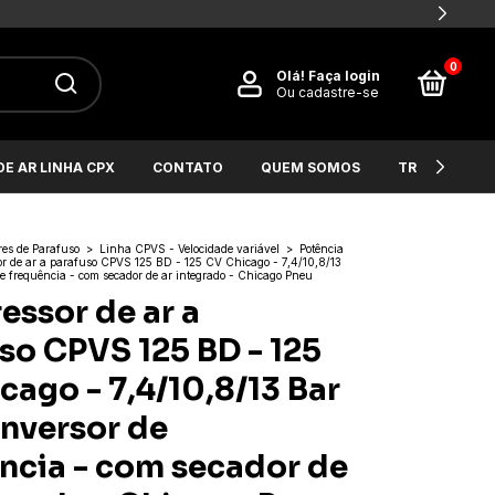
0
Olá!
Faça login
Ou cadastre-se
E AR LINHA CPX
CONTATO
QUEM SOMOS
TROCAS E D
es de Parafuso
>
Linha CPVS - Velocidade variável
>
Potência
r de ar a parafuso CPVS 125 BD - 125 CV Chicago - 7,4/10,8/13
de frequência - com secador de ar integrado - Chicago Pneu
ssor de ar a
so CPVS 125 BD - 125
cago - 7,4/10,8/13 Bar
inversor de
ncia - com secador de