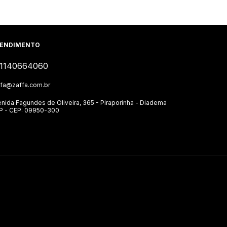
ENDIMENTO
1140664060
ffa@zaffa.com.br
nida Fagundes de Oliveira, 365 - Piraporinha - Diadema
SP - CEP: 09950-300