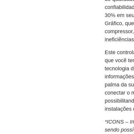
confiabilid
30% em seu
Gráfico, que
compressor,
ineficiências
Este contro
que você te
tecnologia 
informações
palma da su
conectar o
possibilita
instalações 
*ICONS – In
sendo possí