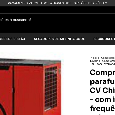
ARTÕES DE CRÉDITO
RES DE PISTÃO
SECADORES DE AR LINHA COOL
SECADORES D
Início
>
Compressor
125HP
>
Compresso
Bar - com inversor 
Compre
parafu
CV Chi
- com 
frequê