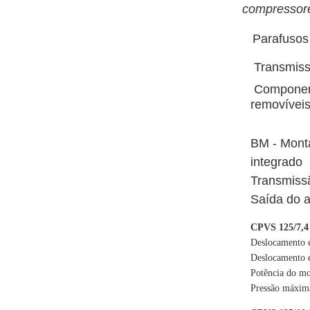
compressore
Parafusos r
Transmissã
Component
removíveis
BM - Mont
integrado
Transmiss
Saída do a
CPVS 125/7,4 
Deslocamento e
Deslocamento e
Potência do mo
Pressão máxima