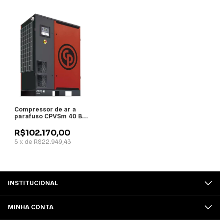
Compressor de ar a
parafuso CPVSm 40 BM
Chicago - 40cv
7,4/9,1/10,8- com
R$102.170,00
inversor de frequência -
5
x
de
R$22.949,43
Chicago Pneumatic
INSTITUCIONAL
MINHA CONTA