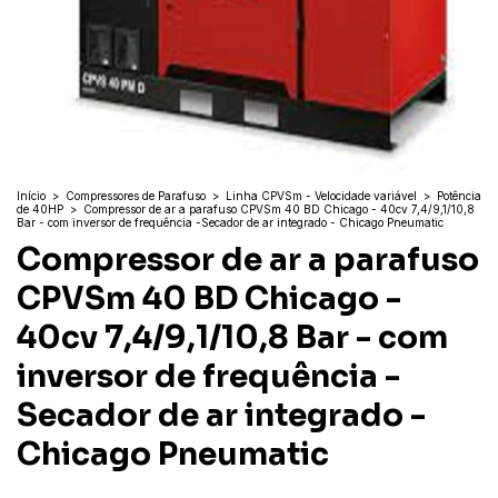
Início
>
Compressores de Parafuso
>
Linha CPVSm - Velocidade variável
>
Potência
de 40HP
>
Compressor de ar a parafuso CPVSm 40 BD Chicago - 40cv 7,4/9,1/10,8
Bar - com inversor de frequência -Secador de ar integrado - Chicago Pneumatic
Compressor de ar a parafuso
CPVSm 40 BD Chicago -
40cv 7,4/9,1/10,8 Bar - com
inversor de frequência -
Secador de ar integrado -
Chicago Pneumatic