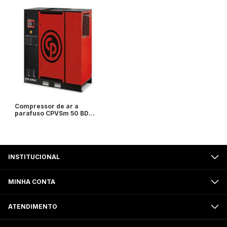
Compressor de ar a
parafuso CPVSm 50 BD
Chicago - 50cv
7,4/9,1/10,8 Bar - com
inversor de frequência -
secador integrado -
Chicago Pneumatic
INSTITUCIONAL
MINHA CONTA
ATENDIMENTO