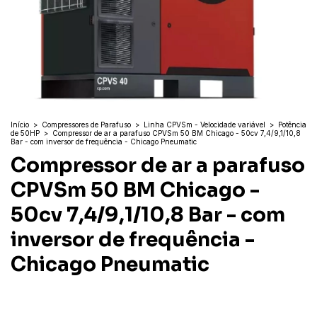
Início
>
Compressores de Parafuso
>
Linha CPVSm - Velocidade variável
>
Potência
de 50HP
>
Compressor de ar a parafuso CPVSm 50 BM Chicago - 50cv 7,4/9,1/10,8
Bar - com inversor de frequência - Chicago Pneumatic
Compressor de ar a parafuso
CPVSm 50 BM Chicago -
50cv 7,4/9,1/10,8 Bar - com
inversor de frequência -
Chicago Pneumatic